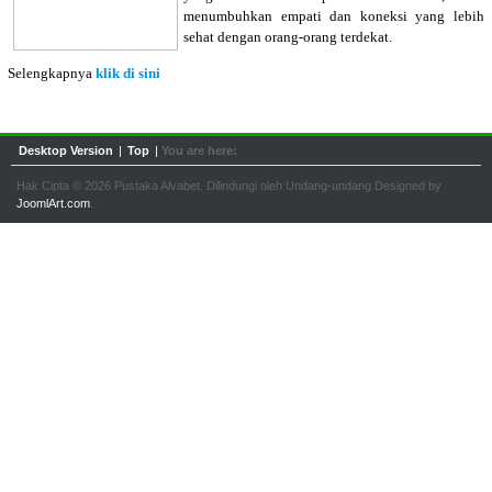
menumbuhkan empati dan koneksi yang lebih
sehat dengan orang-orang terdekat.
Selengkapnya
klik di sini
Desktop Version
|
Top
|
You are here:
Hak Cipta © 2026 Pustaka Alvabet. Dilindungi oleh Undang-undang Designed by
JoomlArt.com
.