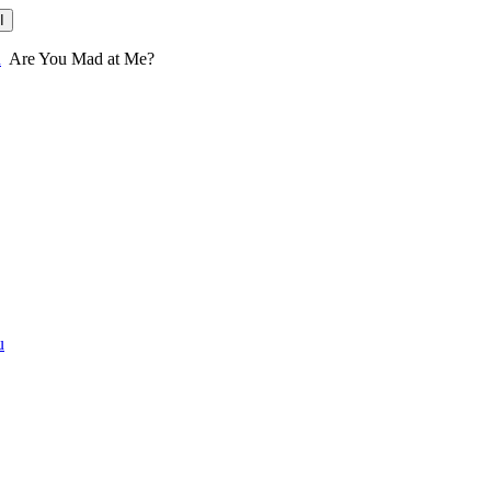
u
Are You Mad at Me?
u