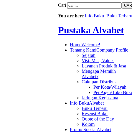
Cari
You are here
Info Buku
Buku Terbar
Pustaka Alvabet
Home
Welcome!
Tentang Kami
Company Profile
Sejarah
Visi, Misi, Values
Layanan Produk & Jasa
Mengapa Memilih
Alvabet?
Cakupan Distribusi
Per Kota/Wilayah
Per Agen/Toko Buk
Jaringan Kerjasama
Info Buku
Alvabet
Buku Terbaru
Resensi Buku
Quote of the Day
Kolom
Promo Spesial
Alvabet