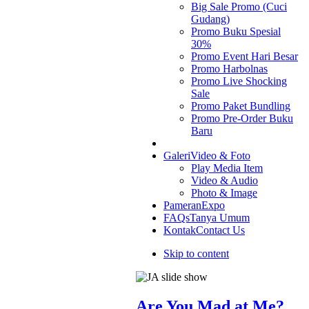
Big Sale Promo (Cuci
Gudang)
Promo Buku Spesial
30%
Promo Event Hari Besar
Promo Harbolnas
Promo Live Shocking
Sale
Promo Paket Bundling
Promo Pre-Order Buku
Baru
Galeri
Video & Foto
Play Media Item
Video & Audio
Photo & Image
Pameran
Expo
FAQs
Tanya Umum
Kontak
Contact Us
Skip to content
Are You Mad at Me?