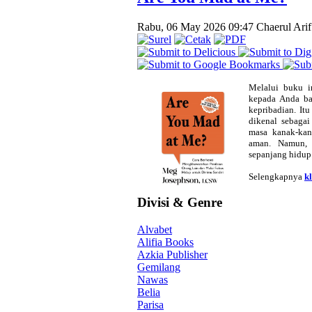
Rabu, 06 May 2026 09:47
Chaerul Ari
Melalui buku i
kepada Anda ba
kepribadian. I
dikenal sebagai 
masa kanak-kan
aman. Namun, 
sepanjang hidup
Selengkapnya
kl
Divisi & Genre
Alvabet
Alifia Books
Azkia Publisher
Gemilang
Nawas
Belia
Parisa