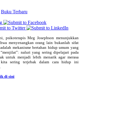
f
Buku Terbaru
ni, psikoterapis Meg Josephson menunjukkan
hwa menyenangkan orang lain bukanlah sifat
tu adalah mekanisme bertahan hidup umum yang
“menjilat”: naluri yang sering dipelajari pada
ak untuk menjadi lebih menarik agar merasa
kita sering terjebak dalam cara hidup ini
.
ik di sini