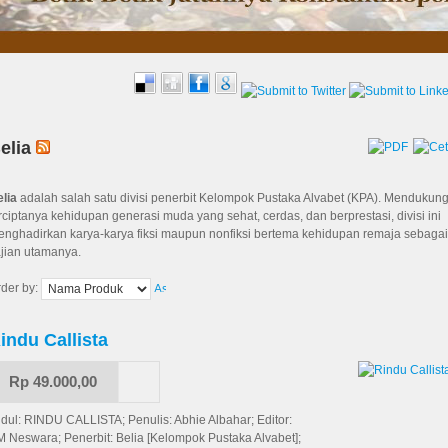
elia
elia
adalah salah satu divisi penerbit Kelompok Pustaka Alvabet (KPA). Mendukun
rciptanya kehidupan generasi muda yang sehat, cerdas, dan berprestasi, divisi ini
enghadirkan karya-karya fiksi maupun nonfiksi bertema kehidupan remaja sebaga
ajian utamanya.
rder by:
indu Callista
Rp 49.000,00
dul: RINDU CALLISTA; Penulis: Abhie Albahar; Editor:
 Neswara; Penerbit: Belia [Kelompok Pustaka Alvabet];