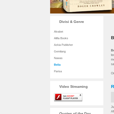
Divisi & Genre
Alvabet
B
Alifia Books
Azkia Publisher
B
Gemilang
te
Nawas
m
s
Belia
Parisa
O
R
Video Streaming
Ju
AM
Quotes of the Day