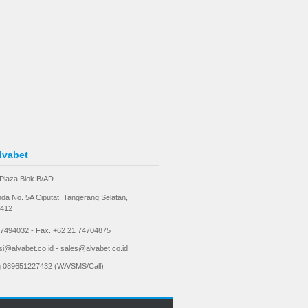
lvabet
Plaza Blok B/AD
anda No. 5A Ciputat, Tangerang Selatan,
5412
 7494032 - Fax. +62 21 74704875
si@alvabet.co.id - sales@alvabet.co.id
ng 089651227432 (WA/SMS/Call)