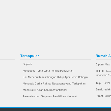
Terpopuler
Rumah A
Sejarah
Ciputat Mas 
Mengupas Tema-tema Penting Pendidikan
Jl. Ir. H. Ju
Indonesia 1
Kiat Mencari Keseimbangan Hidup Agar Lebih Bahagia
Telp. +62 21
Menguak Cerita Rakyat Nusantara yang Terlupakan
Email: redak
Menelusuri Kejatuhan Konstantinopel
Direct Selli
Persoalan dan Gagasan Pendidikan Nasional