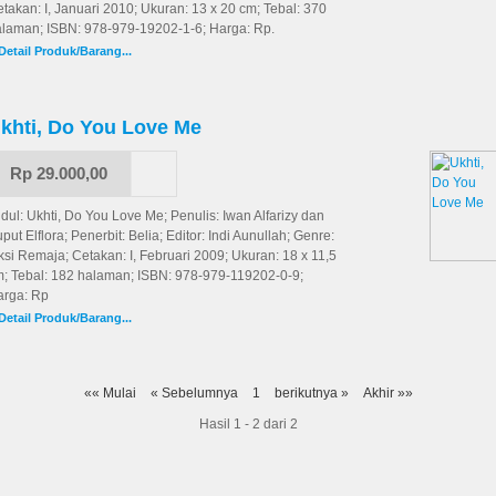
takan: I, Januari 2010; Ukuran: 13 x 20 cm; Tebal: 370
alaman; ISBN: 978-979-19202-1-6; Harga: Rp.
Detail Produk/Barang...
khti, Do You Love Me
Rp 29.000,00
dul: Ukhti, Do You Love Me; Penulis: Iwan Alfarizy dan
put Elflora; Penerbit: Belia; Editor: Indi Aunullah; Genre:
ksi Remaja; Cetakan: I, Februari 2009; Ukuran: 18 x 11,5
m; Tebal: 182 halaman; ISBN: 978-979-119202-0-9;
arga: Rp
Detail Produk/Barang...
«« Mulai
« Sebelumnya
1
berikutnya »
Akhir »»
Hasil 1 - 2 dari 2