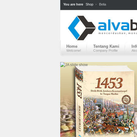
You are here
Shop
Belia
Home
Tentang Kami
In
Welcome!
Company Profile
Alv