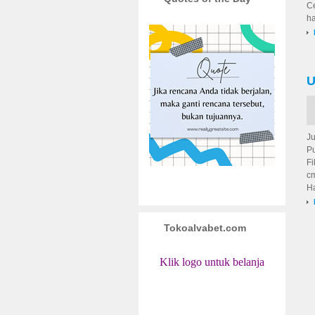
Ce
h
U
Ju
Pu
Fi
c
H
Tokoalvabet.com
Klik logo untuk belanja