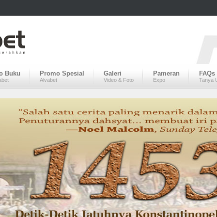
fo Buku
Promo Spesial
Galeri
Pameran
FAQs
abet
Alvabet
Video & Foto
Expo
Tanya