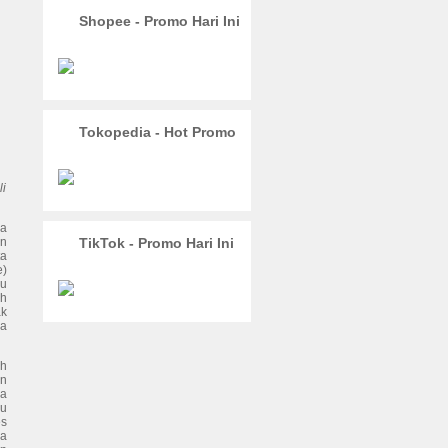
Shopee - Promo Hari Ini
Tokopedia - Hot Promo
li
pa
an
TikTok - Promo Hari Ini
ta
e)
ju
ah
ak
pa
ah
an
da
lu
es
da