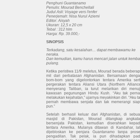
Penghuni Guantanamo
Penulis: Mourad Benchellali
Judul Asli: Voyage vers l'enfer
Penerjemah: Nisa Nurul Aziemi
Editor: Aisyah
Ukuran: 12,5 x 20 cm
Tebal : 312 hlm
Harga: Rp. 39.000,-
SINOPSIS
Terkadang, satu kesalahan… dapat membawamu ke
neraka.
Dan kemudian, kamu harus mencari jalan untuk kemba
pulang.
Ketika peristiwa 11/9 meletus, Mourad berada bebera
mil dari perbatasan Afghanistan. Bersamaan deng
bom-bom yang digelontorkan tentara Amerika ser
pergerakan tentara Aliansi Utara (Northern Allianc
menyerang Taliban, ia turut melarikan diri menu
kawasan pegunungan Hindu Kush. “Aku tak pern
melakukan kejahatan,” ujarnya meyakinkan diri. “Aku t
pernah membawa senjata dan tak memerangi sia
pun.”
Setelah berhasil keluar dari Afghanistan, di sebu
masjid di Pakistan, Mourad ditangkap angkat
bersenjata Pakistan, kemudian diserahkan kepa
tentara Amerika. Mulanya ditawan di Kandahar, la
dijebloskan ke penjara Guantanamo tanpa pros
pengadilan. Tak pelak, ia pun dihadapkan pa