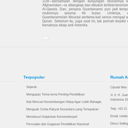
11/9—bersamaan dengan kunjungan liburannya 
Afghanistan—ia ditangkap dan dituduh terlibat teroris
Al-Qaeda. Dan, penjara Guantanamo pun jadi temp
mukimnya selama 46 bulan. Uniknya, d
Guantanamolah Mourad pertama kali serius mengaji a
Quran. Sebelum itu, juga saat ini, tak pernah terpikir 
benaknya sikap anti-Amerika.
Terpopuler
Rumah A
Sejarah
Ciputat Mas 
Mengupas Tema-tema Penting Pendidikan
Jl. Ir. H. Ju
Indonesia 1
Kiat Mencari Keseimbangan Hidup Agar Lebih Bahagia
Telp. +62 21
Menguak Cerita Rakyat Nusantara yang Terlupakan
Email: redak
Menelusuri Kejatuhan Konstantinopel
Direct Selli
Persoalan dan Gagasan Pendidikan Nasional