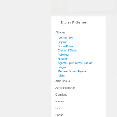
Divisi & Genre
Alvabet
Sastra/Fiksi
Sejarah
Sosial/Politik
Ekonomi/Bisnis
Psikologi
Hukum
Agama/Spiritualitas/Filsafat
Biografi
Memoar/Kisah Nyata
Islam
Alifia Books
Azkia Publisher
Gemilang
Nawas
Belia
Parisa