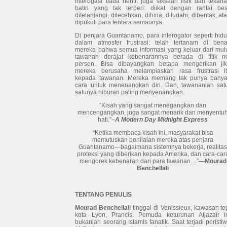
interogasi tiada henti, juga siksaan fisik dan tekan
batin yang tak terperi: diikat dengan rantai bes
ditelanjangi, dilecehkan, dihina, diludahi, dibentak, at
dipukuli para tentara semaunya.
Di penjara Guantanamo, para interogator seperti hid
dalam atmosfer frustrasi: telah tertanam di ben
mereka bahwa semua informasi yang keluar dari mul
tawanan derajat kebenarannya berada di titik n
persen. Bisa dibayangkan betapa mengerikan ji
mereka berusaha melampiaskan rasa frustrasi i
kepada tawanan. Mereka memang tak punya bany
cara untuk menenangkan diri. Dan, tawananlah sat
satunya hiburan paling menyenangkan.
”Kisah yang sangat menegangkan dan
mencengangkan, juga sangat menarik dan menyentu
hati.”
–A Modern Day Midnight Express
“Ketika membaca kisah ini, masyarakat bisa
memutuskan penilaian mereka atas penjara
Guantanamo—bagaimana sistemnya bekerja, realita
proteksi yang diberikan kepada Amerika, dan cara-car
mengorek kebenaran dari para tawanan....”
—Mourad
Benchellali
TENTANG PENULIS
Mourad Benchellali
tinggal di Venissieux, kawasan te
kota Lyon, Prancis. Pemuda keturunan Aljazair i
bukanlah seorang Islamis fanatik. Saat terjadi peristi