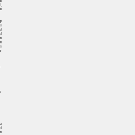
an
i,
au
up
ak
ut
ol
ka
tu
ak
u-
h
s
a
pi
ni
wa