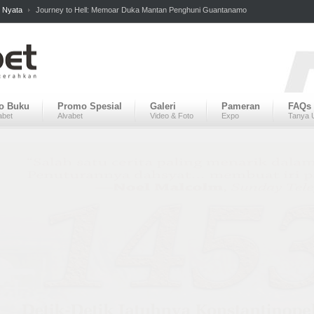
 Nyata
Journey to Hell: Memoar Duka Mantan Penghuni Guantanamo
fo Buku
Promo Spesial
Galeri
Pameran
FAQs
abet
Alvabet
Video & Foto
Expo
Tanya