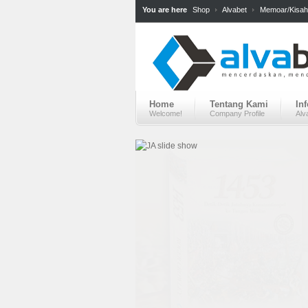
You are here
Shop
Alvabet
Memoar/Kisah
Home
Tentang Kami
In
Welcome!
Company Profile
Alv