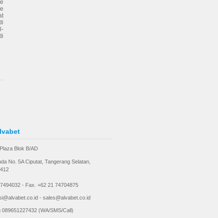
ke
me
at
i
l-
di
lvabet
Plaza Blok B/AD
anda No. 5A Ciputat, Tangerang Selatan,
5412
 7494032 - Fax. +62 21 74704875
si@alvabet.co.id - sales@alvabet.co.id
ng 089651227432 (WA/SMS/Call)