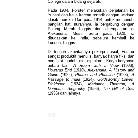
College dalam bidang sejarah.
Pada 1904, Forster melakukan perjalanan ke
Yunani dan Italia karena tertarik dengan warisan
klasik mereka. Dan pada 1914, untuk memenuhi
pangilan hati nuraninya, ia bergabung dengan
Palang Merah Inggris dan ditempatkan di
Alexandria, Mesir. Serta pada 1920, ia
ditugaskan ke India, sebelum kembali ke
London, Inggris.
Di tengah aktivitasnya pekerja sosial, Forster
sangat produktif menulis, banyak karya fiksi dan
non-fiksi sudah dia ciptakan. Karya-karyanya
antara lain:
A Room with a View
(1908),
Howards End
(1910),
Alexandria: A History and
Guide
(1922),
Pharos and Pharillon
(1923),
A
Passage to India
(1924),
Goldsworthy Lowes
Dickinson
(1934),
Marianne Thornton, A
Domestic Biography
(1956),
The Hill of Devi
(1953) dan lainnya.