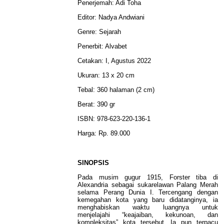
Penerjemah: Adi Toha
Editor: Nadya Andwiani
Genre: Sejarah
Penerbit: Alvabet
Cetakan: I, Agustus 2022
Ukuran: 13 x 20 cm
Tebal: 360 halaman (2 cm)
Berat: 390 gr
ISBN: 978-623-220-136-1
Harga: Rp. 89.000
SINOPSIS
Pada musim gugur 1915, Forster tiba di
Alexandria sebagai sukarelawan Palang Merah
selama Perang Dunia I. Tercengang dengan
kemegahan kota yang baru didatanginya, ia
menghabiskan waktu luangnya untuk
menjelajahi “keajaiban, kekunoan, dan
kompleksitas” kota tersebut. Ia pun terpacu