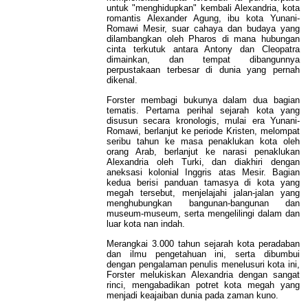
untuk "menghidupkan" kembali Alexandria, kota
romantis Alexander Agung, ibu kota Yunani-
Romawi Mesir, suar cahaya dan budaya yang
dilambangkan oleh Pharos di mana hubungan
cinta terkutuk antara Antony dan Cleopatra
dimainkan, dan tempat dibangunnya
perpustakaan terbesar di dunia yang pernah
dikenal.
Forster membagi bukunya dalam dua bagian
tematis. Pertama perihal sejarah kota yang
disusun secara kronologis, mulai era Yunani-
Romawi, berlanjut ke periode Kristen, melompat
seribu tahun ke masa penaklukan kota oleh
orang Arab, berlanjut ke narasi penaklukan
Alexandria oleh Turki, dan diakhiri dengan
aneksasi kolonial Inggris atas Mesir. Bagian
kedua berisi panduan tamasya di kota yang
megah tersebut, menjelajahi jalan-jalan yang
menghubungkan bangunan-bangunan dan
museum-museum, serta mengelilingi dalam dan
luar kota nan indah.
Merangkai 3.000 tahun sejarah kota peradaban
dan ilmu pengetahuan ini, serta dibumbui
dengan pengalaman penulis menelusuri kota ini,
Forster melukiskan Alexandria dengan sangat
rinci, mengabadikan potret kota megah yang
menjadi keajaiban dunia pada zaman kuno.