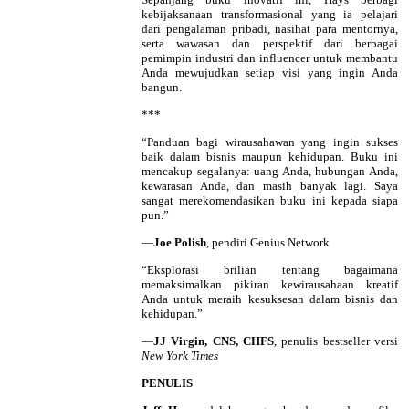
kebijaksanaan transformasional yang ia pelajari
dari pengalaman pribadi, nasihat para mentornya,
serta wawasan dan perspektif dari berbagai
pemimpin industri dan influencer untuk membantu
Anda mewujudkan setiap visi yang ingin Anda
bangun.
***
“Panduan bagi wirausahawan yang ingin sukses
baik dalam bisnis maupun kehidupan. Buku ini
mencakup segalanya: uang Anda, hubungan Anda,
kewarasan Anda, dan masih banyak lagi. Saya
sangat merekomendasikan buku ini kepada siapa
pun.”
—
Joe Polish
, pendiri Genius Network
“Eksplorasi brilian tentang bagaimana
memaksimalkan pikiran kewirausahaan kreatif
Anda untuk meraih kesuksesan dalam bisnis dan
kehidupan.”
—
JJ Virgin, CNS, CHFS
, penulis bestseller versi
New York Times
PENULIS