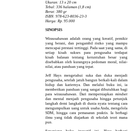
Ukuran: 13 x 20 cm
Tebal: 336 halaman (1,8 cm)
Berat: 380 gr
ISBN: 978-623-8036-23-3
Harga: Rp. 95.000
SINOPSIS
Wirausahawan adalah orang yang kreatif, pemikir
yang berani, dan pengambil risiko yang mampu
mencapai prestasi tertinggi. Pada saat yang sama, di
setiap kisah sukses para pengusaha terdapat
kisah balasan tentang keruntuhan besar yang
disebabkan oleh kurangnya pedoman moral, nilai-
nilai, atau panduan yang tepat.
Jeff Hays mengetahui suka dan duka menjadi
pengusaha, setelah jatuh bangun berkali-kali dalam
hidup dan kariernya. Dan melalui buku ini, ia
memberikan panduan yang sangat dibutuhkan bagi
para wirausahawan. Dari mempersiapkan
mindset
dan mental menjadi pengusaha hingga petunjuk
langkah demi langkah di dunia nyata tentang cara
mengumpulkan uang untuk usaha Anda, mengelola
SDM, hingga cara pemasaran praktis. Ia berbagi
ilmu yang tidak diajarkan di sekolah teori mana
pun.
Sepanjang buku inovatif ini, Hays berbagi