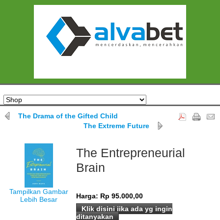
The Drama of the Gifted Child
The Extreme Future
The Entrepreneurial
Brain
Tampilkan Gambar
Harga:
Rp 95.000,00
Lebih Besar
Klik disini jika ada yg ingin
ditanyakan