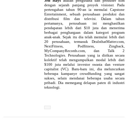
Jeff Hays
adalah pengusaha dan produser film
dengan sejarah panjang proyek visioner. Pada
pertengahan tahun 90-an ia memulai Capstone
Entertainment, sebuah perusahaan produksi dan
distribusi film dan televisi. Dalam tahun
pertamanya, perusahaan ini menghasilkan
pendapatan lebih dari $10 juta dan menerima
berbagai penghargaan dalam kategori program
anak-anak. Sejak itu dia telah memulai lebih dari
20 perusahaan, termasuk DealsthatMatter.com,
NextFitness, Podfitness, Zingback,
MyCompanyRecords.com, dan Talk 2
Technologies. Perusahaan yang ia dirikan secara
kolektif telah mengumpulkan modal lebih dari
$100 juta melalui investor swasta dan venture
capitalist (VC). Baru-baru ini, dia meluncurkan
beberapa kampanye crowdfunding yang sangat
sukses, selain mendanai beberapa usaha secara
pribadi. Dia memegang delapan paten di industri
teknologi.