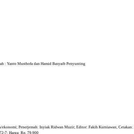
jemah : Yanto Musthofa dan Hamid Basyaib Penyunting
ekonomi; Penerjemah: Inyiak Ridwan Muzir; Editor: Fakih Kurniawan; Cetakan: 
72-7; Harga: Rp. 79.900