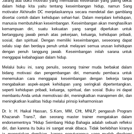
Jarang ada buku motivasi yang membahas keseharian yang paling dekat
dalam hidup kita yaitu tentang keseimbangan hidup, namun Sang
motivator Akhirudin DC menjelaskannya secara mendetail dan gamblang
disertai contoh dalam kehidupan sehari-hari. Dalam menjalani kehidupan,
manusia membutuhkan keseimbangan. Keseimbangan akan menghasilkan
kemampuan diri, suatu kekuatan yang sangat diperlukan untuk
bertanggung jawab penuh atas pekerjaan, keluarga, kehidupan pribadi,
sosial, dan spiritual. Dengan memiliki keseimbangan, seseorang dapat
selalu siap dan berdaya penuh untuk melayani semua urusan kehidupan
dengan penuh tanggung jawab. Keseimbangan inilah sarana untuk
menggapai kebahagiaan dalam hidup.
Melalui buku ini, sang penulis, seorang trainer muda berbakat dalam
bidang motivasi dan pengembangan diri, memandu pembaca untuk
menemukan cara menggapai keseimbangan dengan bekerja tanpa
mengabaikan aspek-aspek kehidupan yang seringkali dipertentangkan,
seperti kehidupan pribadi, keluarga, spiritual, dan sosial. Buku ini dapat
membantu Anda untuk memotivasi diri, meningkatkan manajemen diri, dan
meningkatkan kualitas hidup melalui prinsip keharmonisan
Dr. Ir. H. Haikal Hassan, S.Kom, MM, CHt, MNLP, pengasuh Program
Khazanah Trans7, dan seorang master trainer mengatakan dalam
endorsementnya “Hidup Seimbang Hidup Bahagia adalah sebuah refleksi
diri, dan karena itu buku ini sangat enak dibaca. Tidak berlebihan kiranya
ia mengatakan demikian, karena penuturannya yang mudah dipahami