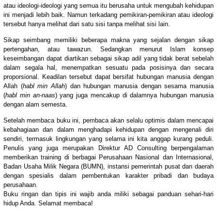
atau ideologi-ideologi yang semua itu berusaha untuk mengubah kehidupan
ini menjadi lebih baik. Namun terkadang pemikiran-pemikiran atau ideologi
tersebut hanya melihat dari satu sisi tanpa melihat sisi lain.
Sikap seimbang memiliki beberapa makna yang sejalan dengan sikap
pertengahan, atau tawazun. Sedangkan menurut Islam konsep
keseimbangan dapat diartikan sebagai sikap adil yang tidak berat sebelah
dalam segala hal, menempatkan sesuatu pada posisinya dan secara
proporsional. Keadilan tersebut dapat bersifat hubungan manusia dengan
Allah (
habl min Allah
) dan hubungan manusia dengan sesama manusia
(
habl min an-naas
) yang juga mencakup di dalamnya hubungan manusia
dengan alam semesta.
Setelah membaca buku ini, pembaca akan selalu optimis dalam mencapai
kebahagiaan dan dalam menghadapi kehidupan dengan mengenali diri
sendiri, termasuk lingkungan yang selama ini kita anggap kurang peduli.
Penulis yang juga merupakan Direktur AD Consulting berpengalaman
memberikan training di berbagai Perusahaan Nasional dan Internasional,
Badan Usaha Milik Negara (BUMN), instansi pemerintah pusat dan daerah
dengan spesialis dalam pembentukan karakter pribadi dan budaya
perusahaan.
Buku ringan dan tipis ini wajib anda miliki sebagai panduan sehari-hari
hidup Anda. Selamat membaca!