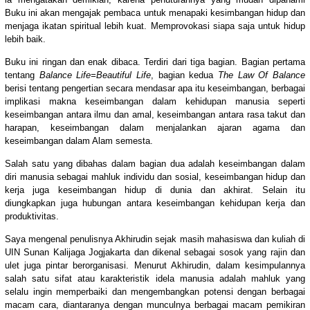
Buku ini akan mengajak pembaca untuk menapaki kesimbangan hidup dan
menjaga ikatan spiritual lebih kuat. Memprovokasi siapa saja untuk hidup
lebih baik.
Buku ini ringan dan enak dibaca. Terdiri dari tiga bagian. Bagian pertama
tentang
Balance Life=Beautiful Life
, bagian kedua
The Law Of Balance
berisi tentang pengertian secara mendasar apa itu keseimbangan, berbagai
implikasi makna keseimbangan dalam kehidupan manusia seperti
keseimbangan antara ilmu dan amal, keseimbangan antara rasa takut dan
harapan, keseimbangan dalam menjalankan ajaran agama dan
keseimbangan dalam Alam semesta.
Salah satu yang dibahas dalam bagian dua adalah keseimbangan dalam
diri manusia sebagai mahluk individu dan sosial, keseimbangan hidup dan
kerja juga keseimbangan hidup di dunia dan akhirat. Selain itu
diungkapkan juga hubungan antara keseimbangan kehidupan kerja dan
produktivitas.
Saya mengenal penulisnya Akhirudin sejak masih mahasiswa dan kuliah di
UIN Sunan Kalijaga Jogjakarta dan dikenal sebagai sosok yang rajin dan
ulet juga pintar berorganisasi. Menurut Akhirudin, dalam kesimpulannya
salah satu sifat atau karakteristik idela manusia adalah mahluk yang
selalu ingin memperbaiki dan mengembangkan potensi dengan berbagai
macam cara, diantaranya dengan munculnya berbagai macam pemikiran