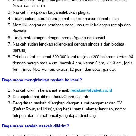
Novel dan lain-lain
Naskah merupakan karya asli/bukan plagiat
Tidak sedang atau belum pernah dipublikasikan penerbit lain
Memiliki jangkauan pembaca yang luas untuk kalangan remaja dan
dewasa
Tidak bertentangan dengan norma Agama dan sosial
Naskah sudah lengkap (dilengkapi dengan sinopsis dan biodata
penulis)
Tebal naskah minimal 320.000 karakter (atau 200 halaman kertas A4
dengan margin atas 4 cm, bawah 4 cm, kanan 3 cm, kiri 3 cm, jenis
font Times New Roman, ukuran 12 point dan spasi ganda).
Bagaimana mengirimkan naskah ke kami?
Naskah dikirim ke alamat email:
redaksi@alvabet.co.id
Di subjek email diberi: Judul/Genre naskah
Pengiriman naskah dilengkapi dengan surat pengantar dan CV
(Daftar Riwayat Hidup) yang berisi nama, alamat lengkap, nomor
telepon, dan alamat email yang dapat dihubungi.
Bagaimana setelah naskah dikirim?