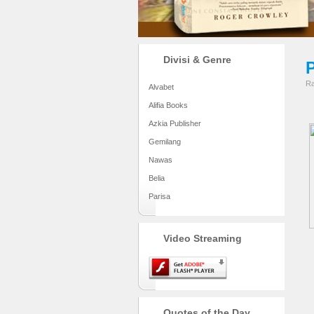
Divisi & Genre
Ra
Alvabet
Alifia Books
Azkia Publisher
Gemilang
Nawas
Belia
Parisa
Video Streaming
Quotes of the Day