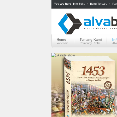
You are here
Info Buku
Buku Terbaru
Pal
Home
Tentang Kami
In
Welcome!
Company Profile
Alv