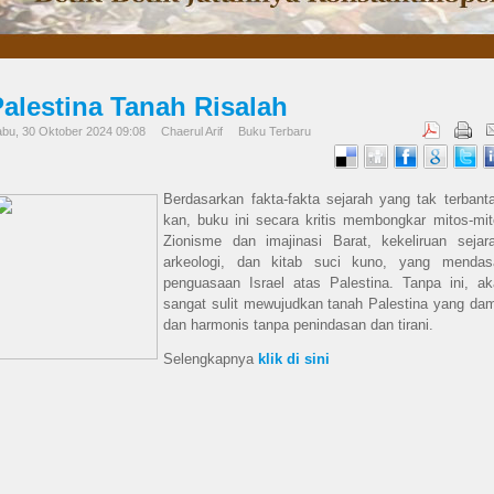
Palestina Tanah Risalah
bu, 30 Oktober 2024 09:08
Chaerul Arif
Buku Terbaru
Berdasarkan fakta-fakta sejarah yang tak terbant
kan, buku ini secara kritis membongkar mitos-mi
Zionisme dan imajinasi Barat, kekeliruan sejara
arkeologi, dan kitab suci kuno, yang mendasa
penguasaan Israel atas Palestina. Tanpa ini, ak
sangat sulit mewujudkan tanah Palestina yang da
dan harmonis tanpa penindasan dan tirani.
Selengkapnya
klik di sini