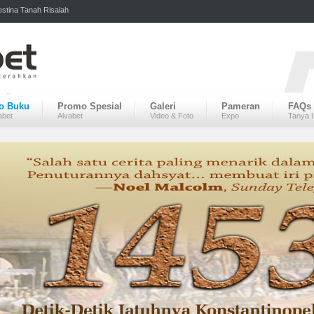
estina Tanah Risalah
fo Buku
Promo Spesial
Galeri
Pameran
FAQs
abet
Alvabet
Video & Foto
Expo
Tanya