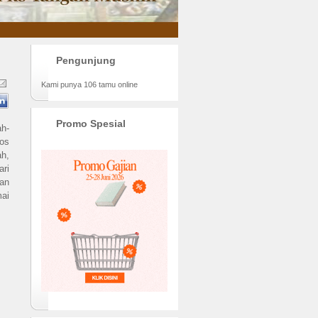
Pengunjung
Kami punya 106 tamu online
Promo Spesial
ah-
tos
h,
ri
an
mai