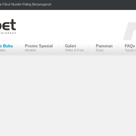
a Filsuf Muslim Paling Berpengaruh
fo Buku
Promo Spesial
Galeri
Pameran
FAQs
abet
Alvabet
Video & Foto
Expo
Tanya