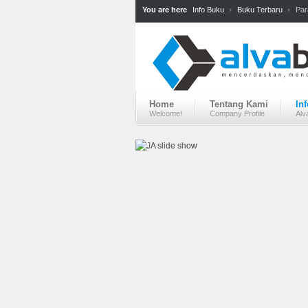
You are here
Info Buku
Buku Terbaru
Par
Home
Tentang Kami
In
Welcome!
Company Profile
Alv