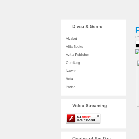
Divisi & Genre
Ra
Alvabet
Alifia Books
Azkia Publisher
Gemilang
Nawas
Belia
Parisa
Video Streaming
Quotes of the Day