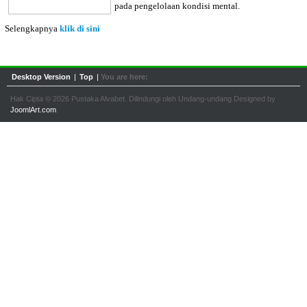
pada pengelolaan kondisi mental.
Selengkapnya
klik di sini
Desktop Version
|
Top
|
You are here:
Hak Cipta © 2026 Pustaka Alvabet. Dilindungi oleh Undang-undang Designed by
JoomlArt.com
.