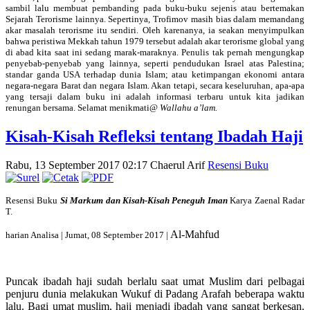
sambil lalu membuat pembanding pada buku-buku sejenis atau bertemakan
Sejarah Terorisme lainnya. Sepertinya, Trofimov masih bias dalam memandang
akar masalah terorisme itu sendiri. Oleh karenanya, ia seakan menyimpulkan
bahwa peristiwa Mekkah tahun 1979 tersebut adalah akar terorisme global yang
di abad kita saat ini sedang marak-maraknya. Penulis tak pernah mengungkap
penyebab-penyebab yang lainnya, seperti pendudukan Israel atas Palestina;
standar ganda USA terhadap dunia Islam; atau ketimpangan ekonomi antara
negara-negara Barat dan negara Islam. Akan tetapi, secara keseluruhan, apa-apa
yang tersaji dalam buku ini adalah informasi terbaru untuk kita jadikan
renungan bersama. Selamat menikmati@
Wallahu a’lam.
Kisah-Kisah Refleksi tentang Ibadah Haji
Rabu, 13 September 2017 02:17
Chaerul Arif
Resensi Buku
Resensi Buku
Si Markum dan Kisah-Kisah Peneguh Iman
Karya Zaenal Radar
T.
Al-Mahfud
harian Analisa | Jumat, 08 September 2017 |
Puncak ibadah haji sudah berlalu saat umat Muslim dari pelbagai
penjuru dunia melakukan Wukuf di Padang Arafah beberapa waktu
lalu. Bagi umat muslim, haji menjadi ibadah yang sangat berkesan.