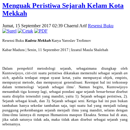
Menguak Peristiwa Sejarah Kelam Kota
Mekkah
Jumat, 15 September 2017 02:39
Chaerul Arif
Resensi Buku
Resensi Buku
Kudeta Mekkah
Karya
Yaroslav Trofimov
Kabar Madura
|
Senin, 11 September 2017
|
Izzatul Maula Shalehah
Dalam perspektif metodologi sejarah, sebagaimana diungkap oleh
Kuntowijoyo, ciri-ciri suatu peristiwa dikatakan memenuhi sebagai sejarah
an
sich
, apabila terdapat empat syarat ketat, yaitu mempunyai objek, empiris,
mempunyai metode, dan mempunyai generalisasi. Keempat hal ini terkonsep
dalam termenologi ‘sejarah sebagai ilmu’. Namun begitu, Kuntowijoyo
menambah tiga konsep lagi, sebagai pondasi agar sejarah benar-benar disebut
suatu disiplin tersendiri yang mandiri, yaitu 1). Sejarah sebagai peristiwa, 2).
Sejarah sebagai kisah, dan 3). Sejarah sebagai seni. Ketiga hal ini pun bukan
tambahan hanya sekedar tambahan saja, tapi suatu hal yang menjadi tulang
punggung perkembangan sejarah menjadi ilmu yang mandiri, selaras dengan
ilmu-ilmu lainnya di rumpun Humaniora maupun Eksakta. Semua hal di atas,
jika salah satunya tidak ada, maka tidak akan disebut sebagai sejarah yang
sebenarnya.