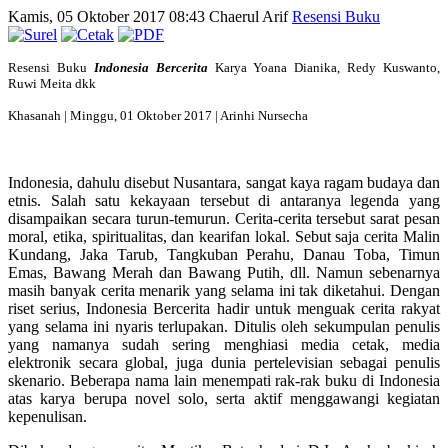
Kamis, 05 Oktober 2017 08:43
Chaerul Arif
Resensi Buku
Resensi Buku
Indonesia Bercerita
Karya Yoana Dianika, Redy Kuswanto,
Ruwi Meita dkk
Khasanah | Minggu, 01 Oktober 2017 | Arinhi Nursecha
Indonesia, dahulu disebut Nusantara, sangat kaya ragam budaya dan
etnis. Salah satu kekayaan tersebut di antaranya legenda yang
disampaikan secara turun-temurun. Cerita-cerita tersebut sarat pesan
moral, etika, spiritualitas, dan kearifan lokal. Sebut saja cerita Malin
Kundang, Jaka Tarub, Tangkuban Perahu, Danau Toba, Timun
Emas, Bawang Merah dan Bawang Putih, dll. Namun sebenarnya
masih banyak cerita menarik yang selama ini tak diketahui. Dengan
riset serius, Indonesia Bercerita hadir untuk menguak cerita rakyat
yang selama ini nyaris terlupakan. Ditulis oleh sekumpulan penulis
yang namanya sudah sering menghiasi media cetak, media
elektronik secara global, juga dunia pertelevisian sebagai penulis
skenario. Beberapa nama lain menempati rak-rak buku di Indonesia
atas karya berupa novel solo, serta aktif menggawangi kegiatan
kepenulisan.