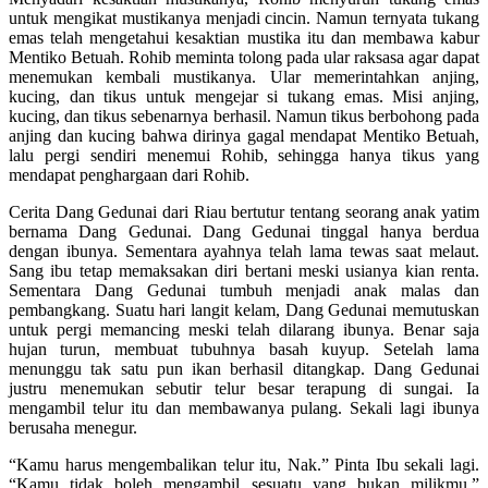
untuk mengikat mustikanya menjadi cincin. Namun ternyata tukang
emas telah mengetahui kesaktian mustika itu dan membawa kabur
Mentiko Betuah. Rohib meminta tolong pada ular raksasa agar dapat
menemukan kembali mustikanya. Ular memerintahkan anjing,
kucing, dan tikus untuk mengejar si tukang emas. Misi anjing,
kucing, dan tikus sebenarnya berhasil. Namun tikus berbohong pada
anjing dan kucing bahwa dirinya gagal mendapat Mentiko Betuah,
lalu pergi sendiri menemui Rohib, sehingga hanya tikus yang
mendapat penghargaan dari Rohib.
Cerita Dang Gedunai dari Riau bertutur tentang seorang anak yatim
bernama Dang Gedunai. Dang Gedunai tinggal hanya berdua
dengan ibunya. Sementara ayahnya telah lama tewas saat melaut.
Sang ibu tetap memaksakan diri bertani meski usianya kian renta.
Sementara Dang Gedunai tumbuh menjadi anak malas dan
pembangkang. Suatu hari langit kelam, Dang Gedunai memutuskan
untuk pergi memancing meski telah dilarang ibunya. Benar saja
hujan turun, membuat tubuhnya basah kuyup. Setelah lama
menunggu tak satu pun ikan berhasil ditangkap. Dang Gedunai
justru menemukan sebutir telur besar terapung di sungai. Ia
mengambil telur itu dan membawanya pulang. Sekali lagi ibunya
berusaha menegur.
“Kamu harus mengembalikan telur itu, Nak.” Pinta Ibu sekali lagi.
“Kamu tidak boleh mengambil sesuatu yang bukan milikmu.”