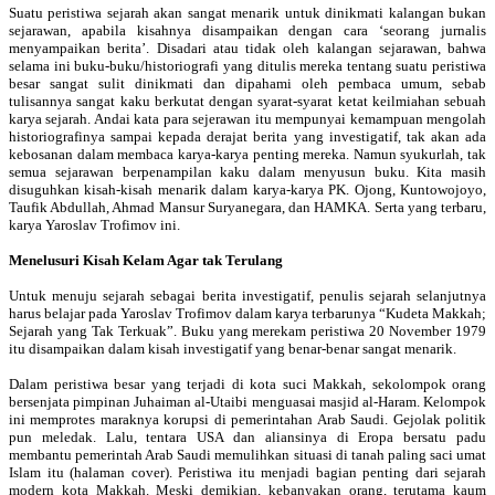
Suatu peristiwa sejarah akan sangat menarik untuk dinikmati kalangan bukan
sejarawan, apabila kisahnya disampaikan dengan cara ‘seorang jurnalis
menyampaikan berita’. Disadari atau tidak oleh kalangan sejarawan, bahwa
selama ini buku-buku/historiografi yang ditulis mereka tentang suatu peristiwa
besar sangat sulit dinikmati dan dipahami oleh pembaca umum, sebab
tulisannya sangat kaku berkutat dengan syarat-syarat ketat keilmiahan sebuah
karya sejarah. Andai kata para sejerawan itu mempunyai kemampuan mengolah
historiografinya sampai kepada derajat berita yang investigatif, tak akan ada
kebosanan dalam membaca karya-karya penting mereka. Namun syukurlah, tak
semua sejarawan berpenampilan kaku dalam menyusun buku. Kita masih
disuguhkan kisah-kisah menarik dalam karya-karya PK. Ojong, Kuntowojoyo,
Taufik Abdullah, Ahmad Mansur Suryanegara, dan HAMKA. Serta yang terbaru,
karya Yaroslav Trofimov ini.
Menelusuri Kisah Kelam Agar tak Terulang
Untuk menuju sejarah sebagai berita investigatif, penulis sejarah selanjutnya
harus belajar pada Yaroslav Trofimov dalam karya terbarunya “Kudeta Makkah;
Sejarah yang Tak Terkuak”. Buku yang merekam peristiwa 20 November 1979
itu disampaikan dalam kisah investigatif yang benar-benar sangat menarik.
Dalam peristiwa besar yang terjadi di kota suci Makkah, sekolompok orang
bersenjata pimpinan Juhaiman al-Utaibi menguasai masjid al-Haram. Kelompok
ini memprotes maraknya korupsi di pemerintahan Arab Saudi. Gejolak politik
pun meledak. Lalu, tentara USA dan aliansinya di Eropa bersatu padu
membantu pemerintah Arab Saudi memulihkan situasi di tanah paling saci umat
Islam itu (halaman cover). Peristiwa itu menjadi bagian penting dari sejarah
modern kota Makkah. Meski demikian, kebanyakan orang, terutama kaum