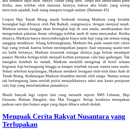
aku semakin rajin salat. Hanya Tuhan yang tahu. Tanpa ada tanda-tanda pada
diriku, atau terlihat oleh manusia lainnya, bahwa aku lelaki yang sering
mencium sajadah, baik siang maupun tengah malam. (Halaman 43)
Cerpen Haji Tanah Abang masih berkisah tentang Markum yang hendak
berangkat haji dibiayai oleh Pak Barkah, orangtuanya, dengan menjual tanah.
Markum merasa bangga akan berangkat haji di usia muda, membiasakan diri
mengenakan pakaian ihram sehingga terlihat aneh di mata masyarakat. Ketika
ditanya, Markum hanya menyombongkan biaya naik haji yang tak semua orang
sanggup membayar. Jelang keberangkatan, Markum iba pada suami-istri calon
haji yang terisak karena belum mendapatkan paspor. Saat sepasang suami-istri
itu balik bertanya, Markum tersentak teringat dirinya juga belum mendapat
paspor. Mereka bertiga telah menjadi korban penipuan calo haji gadungan. Tak
mungkin kembali ke rumah, Markum memilih menginap di hotel selama
kegiatan haji berlangsung hingga ia hampir terjebak rayuan wanita tuna susila.
Sehari sebelum kepulangan, Markum membeli beragam oleh-oleh khas Arab di
Tanah Abang. Kedatangan Markum disambut meriah oleh warga. Namun semua
tak berlangsung lama setelah polisi menjadikannya saksi atas kasus penipuan
calo haji yang menelantarkan jamaahnya.
Masih banyak lagi cerpen lain yang menarik seperti SMS Lebaran, Haji
Gusuran, Biduan Dangdut, dan Mat Tonggos. Setiap kisahnya merupakan
paduan satir dan humor segar yang dapat dibaca sekali duduk.
Menguak Cerita Rakyat Nusantara yang
Terlupakan