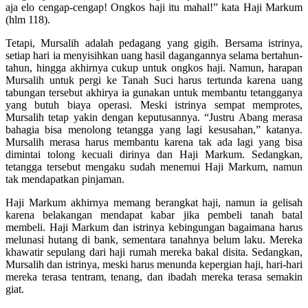
aja elo cengap-cengap! Ongkos haji itu mahal!” kata Haji Markum
(hlm 118).
Tetapi, Mursalih adalah pedagang yang gigih. Bersama istrinya,
setiap hari ia menyisihkan uang hasil dagangannya selama bertahun-
tahun, hingga akhirnya cukup untuk ongkos haji. Namun, harapan
Mursalih untuk pergi ke Tanah Suci harus tertunda karena uang
tabungan tersebut akhirya ia gunakan untuk membantu tetangganya
yang butuh biaya operasi. Meski istrinya sempat memprotes,
Mursalih tetap yakin dengan keputusannya. “Justru Abang merasa
bahagia bisa menolong tetangga yang lagi kesusahan,” katanya.
Mursalih merasa harus membantu karena tak ada lagi yang bisa
dimintai tolong kecuali dirinya dan Haji Markum. Sedangkan,
tetangga tersebut mengaku sudah menemui Haji Markum, namun
tak mendapatkan pinjaman.
Haji Markum akhirnya memang berangkat haji, namun ia gelisah
karena belakangan mendapat kabar jika pembeli tanah batal
membeli. Haji Markum dan istrinya kebingungan bagaimana harus
melunasi hutang di bank, sementara tanahnya belum laku. Mereka
khawatir sepulang dari haji rumah mereka bakal disita. Sedangkan,
Mursalih dan istrinya, meski harus menunda kepergian haji, hari-hari
mereka terasa tentram, tenang, dan ibadah mereka terasa semakin
giat.