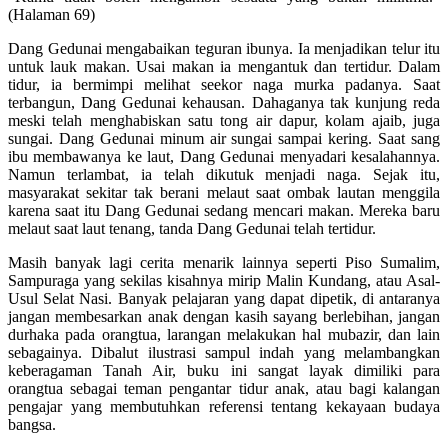
(Halaman 69)
Dang Gedunai mengabaikan teguran ibunya. Ia menjadikan telur itu
untuk lauk makan. Usai makan ia mengantuk dan tertidur. Dalam
tidur, ia bermimpi melihat seekor naga murka padanya. Saat
terbangun, Dang Gedunai kehausan. Dahaganya tak kunjung reda
meski telah menghabiskan satu tong air dapur, kolam ajaib, juga
sungai. Dang Gedunai minum air sungai sampai kering. Saat sang
ibu membawanya ke laut, Dang Gedunai menyadari kesalahannya.
Namun terlambat, ia telah dikutuk menjadi naga. Sejak itu,
masyarakat sekitar tak berani melaut saat ombak lautan menggila
karena saat itu Dang Gedunai sedang mencari makan. Mereka baru
melaut saat laut tenang, tanda Dang Gedunai telah tertidur.
Masih banyak lagi cerita menarik lainnya seperti Piso Sumalim,
Sampuraga yang sekilas kisahnya mirip Malin Kundang, atau Asal-
Usul Selat Nasi. Banyak pelajaran yang dapat dipetik, di antaranya
jangan membesarkan anak dengan kasih sayang berlebihan, jangan
durhaka pada orangtua, larangan melakukan hal mubazir, dan lain
sebagainya. Dibalut ilustrasi sampul indah yang melambangkan
keberagaman Tanah Air, buku ini sangat layak dimiliki para
orangtua sebagai teman pengantar tidur anak, atau bagi kalangan
pengajar yang membutuhkan referensi tentang kekayaan budaya
bangsa.