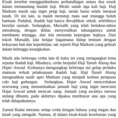
Kisah tersebut menggambarkana perbandingan antara dua sosok
dalam memandang ibadah haji. Meski sudah tiga kali haji, Haji
Markum masih saja ingin pergi haji, meski harus selalu menjual
tanah. Di sisi lain, ia malah menutup mata saat tetangga butuh
bantuan. Padahal, ibadah haji hanya diwajibkan sekali, selebihnya
bernilai sunnah. Sedangkan, Mursalih yang telah bertahun-tahun
menabung, dengan ikhlas menyerahkan tabungannya untuk
membantu tetangga, dan rela menunda kepergian hajinya. Dari
tokoh Mursalih, kita belajar bagaimana hidup tentram dengan
kekayaan hati dan kepedulian, tak seperti Haji Markum yang gelisah
dalam belenggu keangkuhan.
Masih ada beberapa cerita lain di buku ini yang mengangkat tema
seputar ibadah haji. Misalnya, cerita berjudul
Haji Tanah Abang
dan
Hajar Aswad.
Keduanya mengungkap beberapa sisi gelap perilaku
manusia terkait pelaksanaan ibadah haji.
Haji Tanah Abang
mengisahkan nasib apes Markum yang menjadi korban penipuan
calo haji gadungan. Sedangkan,
Hajar Aswad
menceritakan
seseorang yang memanfaatkan jamaah haji yang ingin mencium
Hajar Aswad untuk mencari uang. Jamaah yang awalnya merasa
sedang dibantu, pada akhirnya dipaksa membayar atas apa yang
telah didapatkannya.
Zaenal Radar meramu setiap cerita dengan bahasa yang ringan dan
kisah yang mengalir. Namun, di dalam kisah-kisah keseharian yang