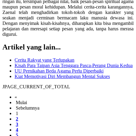
ringan itu, tersimpan pelbagai nilai, baik pesan-pesan spiritual agama
maupun pesan moral kehidupan. Melalui cerita-cerita karangannya,
Zaenal telah menghadirkan tokoh-tokoh dengan karakter yang
seakan menjadi cerminan bermacam laku manusia dewasa ini.
Dengan menyimak kisah-kisahnya, diharapkan kita bisa mengambil
pelajaran dan meresapi setiap pesan yang ada, tanpa harus merasa
digurui.
Artikel yang lain...
Cerita Rakyat yang Terlupakan
Kisah Para Taipan Asia Tenggara Pasca-Perang Dunia Kedua
UU Pernikahan Beda Agama Perlu Diperbaiki
Kiat Memotivasi Diri Membangun Mental Sukses
JPAGE_CURRENT_OF_TOTAL
«
Mulai
Sebelumnya
1
2
3
4
5