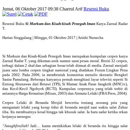
Jumat, 06 Oktober 2017 09:38
Chaerul Arif
Resensi Buku
Resensi Buku
Si Markum dan Kisah-kisah Peneguh Iman
Karya Zaenal Radar
T.
Harian Singgalang | Minggu, 01 Oktober 2017 | Arinhi Nursecha
Si Markum dan Kisah-Kisah Peneguh Iman merupakan kumpulan cerpen karya
Zaenal Radar T. yang dikemas unik namun sarat pesan moral. Berisi 32 cerpen,
terbagi dalam 2 shaf dan sebagian besar telah dimuat di media. Zaenal menjadi
juara satu lomba cerpen tingkat nasional yang diadakan Forum Lingkar Pena
pada 2002. Pada 2006, ia membentuk komunitas menulis skenario Bengkel
Sastra Pamulang. Beberapa karyanya pernah menghiasi layar televisi seperti Si
Entong Abunawas dari Betawi (TPI), Si Mamat Anak Pasar Jangkrik (MNCtv),
dan Kecil-Kecil Ngobyek (RCTI). Kumpulan cerpennya yang telah terbit di
antaranya Harga Kematian (Mizan, 2003) dan Airmata Lelaki (FBA Press, 2004).
Cerpen Lelaki di Beranda Mesjid bercerita tentang seorang pria yang
mengamati lelaki yang kerap tidur di beranda mesjid saat waktu salat Zuhur
tiba. Itu membuatnya kesal hingga tak khusuk salat. Ia baru sadar ketika rekan
kerjanya menegur.
“Astaghfirullah!
Jadi… kamu memikirkan lelaki di beranda itu hingga salat