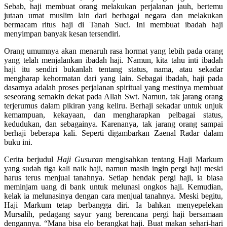
Sebab, haji membuat orang melakukan perjalanan jauh, bertemu
jutaan umat muslim lain dari berbagai negara dan melakukan
bermacam ritus haji di Tanah Suci. Ini membuat ibadah haji
menyimpan banyak kesan tersendiri.
Orang umumnya akan menaruh rasa hormat yang lebih pada orang
yang telah menjalankan ibadah haji. Namun, kita tahu inti ibadah
haji itu sendiri bukanlah tentang status, nama, atau sekadar
mengharap kehormatan dari yang lain. Sebagai ibadah, haji pada
dasarnya adalah proses perjalanan spiritual yang mestinya membuat
seseorang semakin dekat pada Allah Swt. Namun, tak jarang orang
terjerumus dalam pikiran yang keliru. Berhaji sekadar untuk unjuk
kemampuan, kekayaan, dan mengharapkan pelbagai status,
kedudukan, dan sebagainya. Karenanya, tak jarang orang sampai
berhaji beberapa kali. Seperti digambarkan Zaenal Radar dalam
buku ini.
Cerita berjudul
Haji Gusuran
mengisahkan tentang Haji Markum
yang sudah tiga kali naik haji, namun masih ingin pergi haji meski
harus terus menjual tanahnya. Setiap hendak pergi haji, ia biasa
meminjam uang di bank untuk melunasi ongkos haji. Kemudian,
kelak ia melunasinya dengan cara menjual tanahnya. Meski begitu,
Haji Markum tetap berbangga diri. Ia bahkan menyepelekan
Mursalih, pedagang sayur yang berencana pergi haji bersamaan
dengannya. “Mana bisa elo berangkat haji. Buat makan sehari-hari