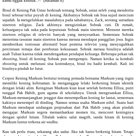
kamu nggak khusuk..?!” (Halaman 8)
Bisul di Kening Pak Ustaz berkisah tentang Sobrak, ustaz seleb yang menderita
bisul sebesar telur puyuh di kening. Akibatnya Sobrak tak bisa sujud mencium
sajadah. Ia mengeluhkan masalahnya pada sahabatnya, Zack, seorang sutradara
sinetron religius. Zack akhirnya mengizinkan Sobrak cuti. Di rumah,
keluarganya tak suka pada keputusan Sobrak main sinetron. Menurut mereka
sinetron religius di televisi banyak yang menyesatkan. Sementara Sobrak
menerima tawaran main sinetron karena merasa mendapat panggilan jiwa. Ingin
memberikan tontonan alternatif buat pemirsa televisi yang menyuguhkan
percintaan remaja dan perebutan kekuasaan. Sobrak merasa bisulnya adalah
azab Tuhan karena tidak mendengarkan pendapat keluarga. Beberapa pekan tak
shooting,
bisul di kening Sobrak pun mengempis. Namun ketika ia kembali
shooting
untuk melunasi sisa kontraknya, bisul itu hadir kembali. Kali ini
bisulnya pindah ke lutut.
Cerpen Kening Markum bertutur tentang pemuda bernama Markum yang ingin
memiliki kening kehitaman. Ia menganggap lelaki berkening hitam identik
dengan lelaki alim. Keinginan Markum kian kuat setelah bertemu Elliza, putri
tunggal Pak Habib, guru agama di sekolahnya. Untuk mengesankan Elliza,
Markum memanjangkan jenggot dan menempelkan kening ke lantai, sementara
kakinya menempel di dinding. Namun semua usaha Markum nihil. Suatu hari
Markum mendapat undangan perpisahan dari Pak Habib yang akan pindah
mengajar. Markum segera memanfaatkan momen itu, mencoret keningnya
dengan spidol hitam. Tibalah waktu salat magrib, tanda hitam di kening
Markum luntur terkena air wudhu.
Kau tak perlu risau, sekarang aku sadar. Aku tak harus berkenig hitam. Tetapi