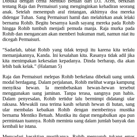
Dibuka dengan cerita Mentiko Betuah dari D.I. Aceh, berkisah
tentang Raja dan Permaisuri yang menginginkan kehadiran seorang
anak. Setelah menempuh aral rintangan, akhirnya doa mereka
didengar Tuhan. Sang Permaisuri hamil dan melahirkan anak lelaki
bernama Rohib. Begitu besarnya kasih sayang mereka pada Rohib
hingga Rohib tumbuh menjadi pemuda manja. Raja murka pada
Rohib dan mengancam akan memberi hukuman mati, namun niat itu
dicegah Permaisuri.
“Sadarlah, tabiat Rohib yang tidak terpuji itu karena kita terlalu
memanjakannya, Kanda. Ini kesalahan kita. Rasanya tidak adil jika
kita menimpakan kekesalan kepadanya. Dinda berharap, dia akan
lebih baik kelak.” (Halaman 5)
Raja dan Permaisuri melepas Rohib berkelana dibekali uang untuk
modal berdagang. Dalam perjalanan, Rohib melihat warga kampung
menyiksa hewan. Ia membebaskan hewan-hewan tersebut
menggunakan uang jaminan. Tanpa terasa, uangnya pun habis.
Dalam penyesalan, Rohib tertidur lalu bermimpi didatangi ular
raksasa. Mewakili rasa terima kasih seluruh hewan di hutan, sang
ular membalas kebaikan Rohib dengan memberinya mustika
bernama Mentiko Betuah. Mustika itu dapat mengabulkan apa pun
permintaan tuannya. Rohib meminta uang dalam jumlah banyak dan
kembali ke istana.
Menyadari kesaktian mustikanya, Rohib menyuruh tukang emas