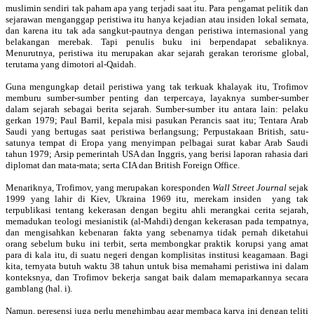
muslimin sendiri tak paham apa yang terjadi saat itu. Para pengamat pelitik dan
sejarawan menganggap peristiwa itu hanya kejadian atau insiden lokal semata,
dan karena itu tak ada sangkut-pautnya dengan peristiwa internasional yang
belakangan merebak. Tapi penulis buku ini berpendapat sebaliknya.
Menurutnya, peristiwa itu merupakan akar sejarah gerakan terorisme global,
terutama yang dimotori al-Qaidah.
Guna mengungkap detail peristiwa yang tak terkuak khalayak itu, Trofimov
memburu sumber-sumber penting dan terpercaya, layaknya sumber-sumber
dalam sejarah sebagai berita sejarah. Sumber-sumber itu antara lain: pelaku
gerkan 1979; Paul Barril, kepala misi pasukan Perancis saat itu; Tentara Arab
Saudi yang bertugas saat peristiwa berlangsung; Perpustakaan British, satu-
satunya tempat di Eropa yang menyimpan pelbagai surat kabar Arab Saudi
tahun 1979; Arsip pemerintah USA dan Inggris, yang berisi laporan rahasia dari
diplomat dan mata-mata; serta CIA dan British Foreign Office.
Menariknya, Trofimov, yang merupakan koresponden
Wall Street Journal
sejak
1999 yang lahir di Kiev, Ukraina 1969 itu, merekam insiden yang tak
terpublikasi tentang kekerasan dengan begitu ahli merangkai cerita sejarah,
memadukan teologi mesianistik (al-Mahdi) dengan kekerasan pada tempatnya,
dan mengisahkan kebenaran fakta yang sebenarnya tidak pernah diketahui
orang sebelum buku ini terbit, serta membongkar praktik korupsi yang amat
para di kala itu, di suatu negeri dengan komplisitas institusi keagamaan. Bagi
kita, ternyata butuh waktu 38 tahun untuk bisa memahami peristiwa ini dalam
konteksnya, dan Trofimov bekerja sangat baik dalam memaparkannya secara
gamblang (hal. i).
Namun, peresensi juga perlu menghimbau agar membaca karya ini dengan teliti