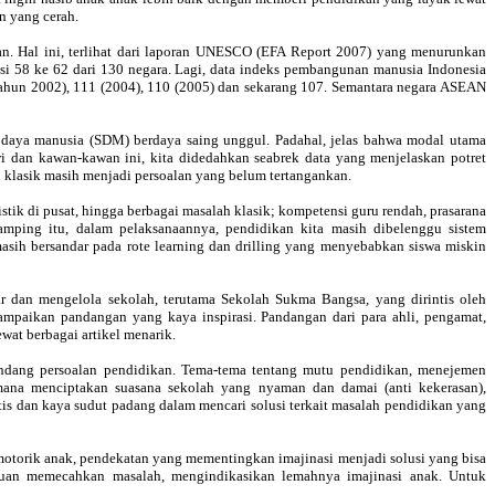
 yang cerah.
an. Hal ini, terlihat dari laporan UNESCO (EFA Report 2007) yang menurunkan
si 58 ke 62 dari 130 negara. Lagi, data indeks pembangunan manusia Indonesia
tahun 2002), 111 (2004), 110 (2005) dan sekarang 107. Semantara negara ASEAN
 daya manusia (SDM) berdaya saing unggul. Padahal, jelas bahwa modal utama
 dan kawan-kawan ini, kita didedahkan seabrek data yang menjelaskan potret
 klasik masih menjadi persoalan yang belum tertangankan.
stik di pusat, hingga berbagai masalah klasik; kompetensi guru rendah, prasarana
amping itu, dalam pelaksanaannya, pendidikan kita masih dibelenggu sistem
sih bersandar pada rote learning dan drilling yang menyebabkan siswa miskin
r dan mengelola sekolah, terutama Sekolah Sukma Bangsa, yang dirintis oleh
paikan pandangan yang kaya inspirasi. Pandangan dari para ahli, pengamat,
wat berbagai artikel menarik.
andang persoalan pendidikan. Tema-tema tentang mutu pendidikan, menejemen
imana menciptakan suasana sekolah yang nyaman dan damai (anti kekerasan),
is dan kaya sudut padang dalam mencari solusi terkait masalah pendidikan yang
motorik anak, pendekatan yang mementingkan imajinasi menjadi solusi yang bisa
puan memecahkan masalah, mengindikasikan lemahnya imajinasi anak. Untuk