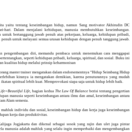
ita yaitu tentang keseimbangan hidup, namun Sang motivator Akhirudin DC
ari-hari. Dalam menjalani kehidupan, manusia membutuhkan keseimbangan.
untuk bertanggung jawab penuh atas pekerjaan, keluarga, kehidupan pribadi,
daya penuh untuk melayani semua urusan kehidupan dengan penuh tanggung jawab.
i dan pengembangan diri, memandu pembaca untuk menemukan cara menggapai
entangkan, seperti kehidupan pribadi, keluarga, spiritual, dan sosial. Buku ini
n kualitas hidup melalui prinsip keharmonisan
seorang master trainer mengatakan dalam endorsementnya “Hidup Seimbang Hidup
k berlebihan kiranya ia mengatakan demikian, karena penuturannya yang mudah
tan spiritual lebih kuat. Memprovokasi siapa saja untuk hidup lebih baik.
ife=Beautiful Life
, bagian kedua
The Law Of Balance
berisi tentang pengertian
dupan manusia seperti keseimbangan antara ilmu dan amal, keseimbangan antara
lam Alam semesta.
i mahluk individu dan sosial, keseimbangan hidup dan kerja juga keseimbangan
upan kerja dan produktivitas.
ijaga Jogjakarta dan dikenal sebagai sosok yang rajin dan ulet juga pintar
k idela manusia adalah mahluk yang selalu ingin memperbaiki dan mengembangkan