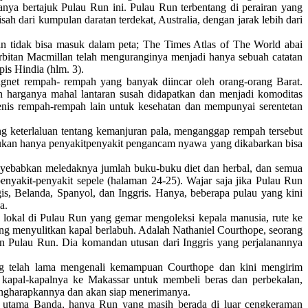
anya bertajuk Pulau Run ini. Pulau Run terbentang di perairan yang
sah dari kumpulan daratan terdekat, Australia, dengan jarak lebih dari
an tidak bisa masuk dalam peta; The Times Atlas of The World abai
erbitan Macmillan telah menguranginya menjadi hanya sebuah catatan
pis Hindia (hlm. 3).
gnet rempah- rempah yang banyak diincar oleh orang-orang Barat.
n harganya mahal lantaran susah didapatkan dan menjadi komoditas
jenis rempah-rempah lain untuk kesehatan dan mempunyai serentetan
g keterlaluan tentang kemanjuran pala, menganggap rempah tersebut
ukan hanya penyakitpenyakit pengancam nyawa yang dikabarkan bisa
nyebabkan meledaknya jumlah buku-buku diet dan herbal, dan semua
yakit-penyakit sepele (halaman 24-25). Wajar saja jika Pulau Run
is, Belanda, Spanyol, dan Inggris. Hanya, beberapa pulau yang kini
a.
 lokal di Pulau Run yang gemar mengoleksi kepala manusia, rute ke
 yang menyulitkan kapal berlabuh. Adalah Nathaniel Courthope, seorang
n Pulau Run. Dia komandan utusan dari Inggris yang perjalanannya
ng telah lama mengenali kemampuan Courthope dan kini mengirim
 kapal-kapalnya ke Makassar untuk membeli beras dan perbekalan,
engharapkannya dan akan siap menerimanya.
au utama Banda, hanya Run yang masih berada di luar cengkeraman