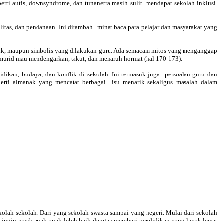
rti autis, downsyndrome, dan tunanetra masih sulit mendapat sekolah inklusi.
litas, dan pendanaan. Ini ditambah minat baca para pelajar dan masyarakat yang
fisik, maupun simbolis yang dilakukan guru. Ada semacam mitos yang menganggap
 murid mau mendengarkan, takut, dan menaruh hormat (hal 170-173).
dikan, budaya, dan konflik di sekolah. Ini termasuk juga persoalan guru dan
seperti almanak yang mencatat berbagai isu menarik sekaligus masalah dalam
lah-sekolah. Dari yang sekolah swasta sampai yang negeri. Mulai dari sekolah
a ingin nasib anak-anak lebih baik dengan memberi pendidikan yang layak lewat