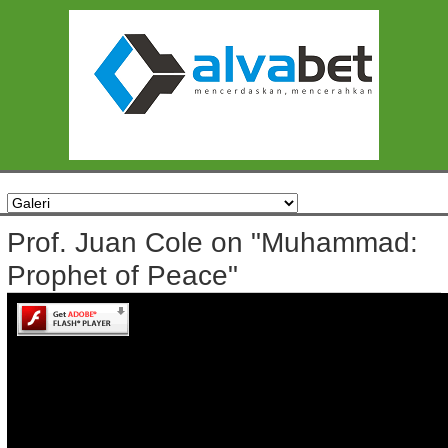
Prof. Juan Cole on "Muhammad:
Prophet of Peace"