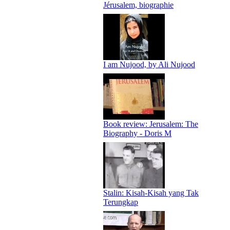
Jérusalem, biographie
I am Nujood, by Ali Nujood
Book review: Jerusalem: The
Biography - Doris M
Stalin: Kisah-Kisah yang Tak
Terungkap