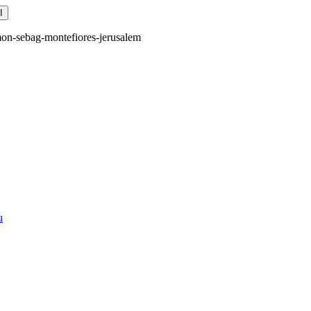
mon-sebag-montefiores-jerusalem
u