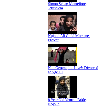
Simon Sebag Montefiore,
Jerusalem
Nujood Ali Child Marriages
Project
Nat. Geographic Live!: Divorced
at Age 10
8 Year Old Yemeni Bride,
Nojoud