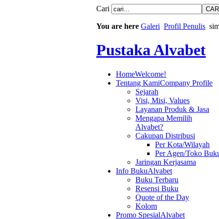
Cari
You are here
Galeri
Profil Penulis
si
Pustaka Alvabet
Home
Welcome!
Tentang Kami
Company Profile
Sejarah
Visi, Misi, Values
Layanan Produk & Jasa
Mengapa Memilih
Alvabet?
Cakupan Distribusi
Per Kota/Wilayah
Per Agen/Toko Buk
Jaringan Kerjasama
Info Buku
Alvabet
Buku Terbaru
Resensi Buku
Quote of the Day
Kolom
Promo Spesial
Alvabet