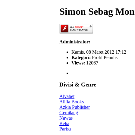
Simon Sebag Mont
Administrator:
Kamis, 08 Maret 2012 17:12
Kategori:
Profil Penulis
Views:
12067
Divisi & Genre
Alvabet
Alifia Books
Azkia Publisher
Gemilang
Nawas
Belia
Parisa