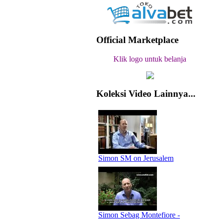
Official Marketplace
Klik logo untuk belanja
Koleksi Video Lainnya...
Simon SM on Jerusalem
Simon Sebag Montefiore -