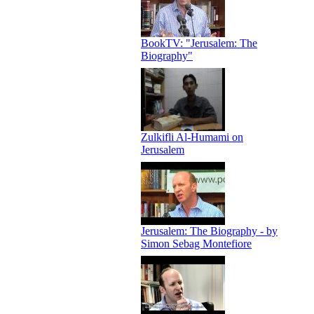
BookTV: "Jerusalem: The
Biography"
Zulkifli Al-Humami on
Jerusalem
Jerusalem: The Biography - by
Simon Sebag Montefiore