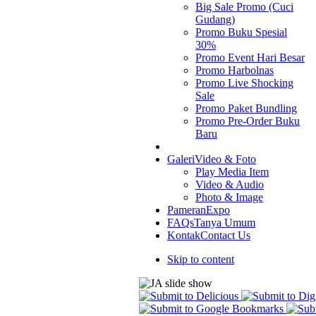
Big Sale Promo (Cuci
Gudang)
Promo Buku Spesial
30%
Promo Event Hari Besar
Promo Harbolnas
Promo Live Shocking
Sale
Promo Paket Bundling
Promo Pre-Order Buku
Baru
Galeri
Video & Foto
Play Media Item
Video & Audio
Photo & Image
Pameran
Expo
FAQs
Tanya Umum
Kontak
Contact Us
Skip to content