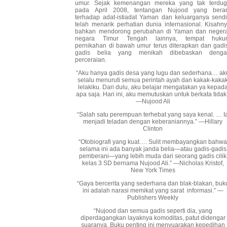
umur. Sejak kemenangan mereka yang tak terdu
pada April 2008, tentangan Nujood yang bera
terhadap adat-istiadat Yaman dan keluarganya sendi
telah menarik perhatian dunia internasional. Kisahn
bahkan mendorong perubahan di Yaman dan neger
negara Timur Tengah lainnya, tempat huku
pernikahan di bawah umur terus diterapkan dan gadi
gadis belia yang menikah dibebaskan deng
perceraian.
“Aku hanya gadis desa yang lugu dan sederhana… ak
selalu menuruti semua perintah ayah dan kakak-kaka
lelakiku. Dari dulu, aku belajar mengatakan ya kepad
apa saja. Hari ini, aku memutuskan untuk berkata tidak
—Nujood Ali
“Salah satu perempuan terhebat yang saya kenal. … I
menjadi teladan dengan keberaniannya.” —Hillary
Clinton
“Otobiografi yang kuat…. Sulit membayangkan bahw
selama ini ada banyak janda belia—atau gadis-gadis
pemberani—yang lebih muda dari seorang gadis cilik
kelas 3 SD bernama Nujood Ali.” —Nicholas Kristof,
New York Times
“Gaya bercerita yang sederhana dan blak-blakan, buk
ini adalah narasi memikat yang sarat informasi.” —
Publishers Weekly
“Nujood dan semua gadis seperti dia, yang
diperdagangkan layaknya komoditas, patut didengar
suaranya. Buku penting ini menyuarakan kepedihan