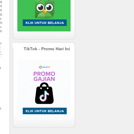
ga
ni
ri
ya
a-
m
s-
an
u
k
TikTok - Promo Hari Ini
a
.”
a
a
u