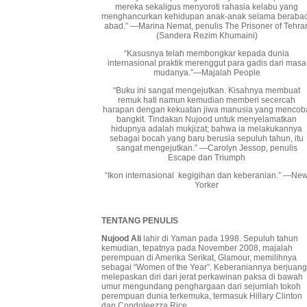
mereka sekaligus menyoroti rahasia kelabu yang
menghancurkan kehidupan anak-anak selama beraba
abad.” —Marina Nemat, penulis The Prisoner of Tehra
(Sandera Rezim Khumaini)
“Kasusnya telah membongkar kepada dunia
internasional praktik merenggut para gadis dari masa
mudanya.”—Majalah People
“Buku ini sangat mengejutkan. Kisahnya membuat
remuk hati namun kemudian memberi secercah
harapan dengan kekuatan jiwa manusia yang mencob
bangkit. Tindakan Nujood untuk menyelamatkan
hidupnya adalah mukjizat; bahwa ia melakukannya
sebagai bocah yang baru berusia sepuluh tahun, itu
sangat mengejutkan.” —Carolyn Jessop, penulis
Escape dan Triumph
“Ikon internasional kegigihan dan keberanian.” —Ne
Yorker
TENTANG PENULIS
Nujood Ali
lahir di Yaman pada 1998. Sepuluh tahun
kemudian, tepatnya pada November 2008, majalah
perempuan di Amerika Serikat, Glamour, memilihnya
sebagai “Women of the Year”. Keberaniannya berjuan
melepaskan diri dari jerat perkawinan paksa di bawah
umur mengundang penghargaan dari sejumlah tokoh
perempuan dunia terkemuka, termasuk Hillary Clinton
dan Condoleezza Rice.