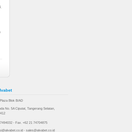
4.
a
lvabet
Plaza Blok B/AD
anda No. 5A Ciputat, Tangerang Selatan,
5412
 7494032 - Fax. +62 21 74704875
si@alvabet.co.id - sales@alvabet.co.id