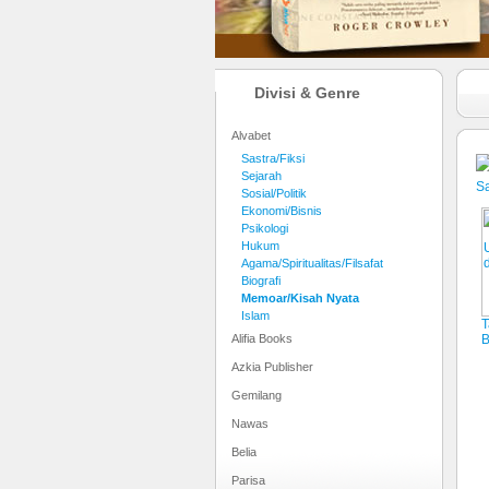
Divisi & Genre
Alvabet
Sastra/Fiksi
Sejarah
Sa
Sosial/Politik
Ekonomi/Bisnis
Psikologi
Hukum
Agama/Spiritualitas/Filsafat
Biografi
Memoar/Kisah Nyata
Islam
T
Alifia Books
B
Azkia Publisher
Gemilang
Nawas
Belia
Parisa