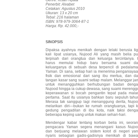
Genre: Kisah Nyata
Penerbit: Alvabet
Cetakan: Agustus 2010
Ukuran: 13 x 20 cm
Tebal: 216 halaman
ISBN: 978-979-3064-87-1
Harga: Rp. 42.000,-
SINOPSIS
Dipaksa ayahnya menikah dengan lelaki berusia ti
kali lipat usianya, Nujood Ali yang masih belia p
terpisah dari orangtua dan keluarga tercintanya. 
harus memulai hidup baru bersama suami d
keluarganya di sebuah desa terpencil di pedalam
Yaman. Di sana, setiap hari ia menerima penganiaya
fisik dan emosional dari sang ibu mertua, dan da
tangan kasar sang suami setiap malam. Melanggar jan
untuk menangguhkan berhubungan badan deng
Nujood hingga ia cukup dewasa, sang suami merengg
keperawanan si bocah pengantin tepat pada mal
pertama. Saat itu usianya bahkan baru sepuluh tahu
Merasa tak sanggup lagi menanggung derita, Nujo
melarikan diri—bukan ke rumah orangtuanya, tapi 
gedung pengadilan di ibu kota, naik taksi deng
beberapa keping uang untuk makan sehari-hari.
Mendengar kabar tentang korban belia ini, seora
pengacara Yaman segera menangani kasus Nujo
dan berjuang melawan sistem kolot di negeri ya
nyaris sebagian gadis-gadisnya menikah di baw