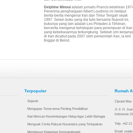
Delphine Minoui
adalah jurnalis Prancis kelahiran 197
Penerima penghargaan Albert Loudress ini meliput
berita-berita mengenai Iran dan Timur Tengah sejak
1997. Selain buku yang dia tulis bersama Nujood ini,
bukunya yang lain adalah Les Pintades á Téhéran,
bercerita mengenai kehidupan para perempuan di Iran
yang kebebasannya terkungkung. Setelah izin kerjany
di Iran dicabut pada 2007 oleh pemerintah Iran, ia kini
tinggal di Beirut.
Terpopuler
Rumah A
Sejarah
Ciputat Mas 
Mengupas Tema-tema Penting Pendidikan
Jl. Ir. H. Ju
Indonesia 1
Kiat Mencari Keseimbangan Hidup Agar Lebih Bahagia
Telp. +62 21
Menguak Cerita Rakyat Nusantara yang Terlupakan
Email: redak
Menelusuri Kejatuhan Konstantinopel