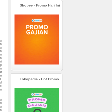
Shopee - Promo Hari Ini
ga
un
Ia
an
an
an
ri
ji
an
ut
am
n.
Tokopedia - Hot Promo
od
ke
an
ng
od
ng
ah