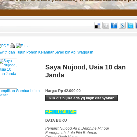
witri dan Tujuh Pohon Kelahiran
Sa‘ad bin Abi Waqqash
Saya Nujood, Usia 10 dan
Janda
ampilkan Gambar Lebih
Harga:
Rp 42.000,00
esar
Klik disini jika ada yg ingin ditanyakan
BELI ONLINE
DATA BUKU
Penulis: Nujood Ali & Delphine Minoui
Penerjemah: Lulu Fitri Rahman