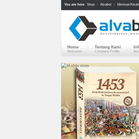
You are here
Shop
Alvabet
Memoar/Kisah
Home
Tentang Kami
In
Welcome!
Company Profile
Alv