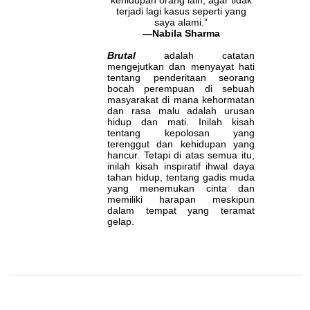
kehidupan orang lain, agar tidak
terjadi lagi kasus seperti yang
saya alami.”
—Nabila Sharma
Brutal
adalah catatan
mengejutkan dan menyayat hati
tentang penderitaan seorang
bocah perempuan di sebuah
masyarakat di mana kehormatan
dan rasa malu adalah urusan
hidup dan mati. Inilah kisah
tentang kepolosan yang
terenggut dan kehidupan yang
hancur. Tetapi di atas semua itu,
inilah kisah inspiratif ihwal daya
tahan hidup, tentang gadis muda
yang menemukan cinta dan
memiliki harapan meskipun
dalam tempat yang teramat
gelap.