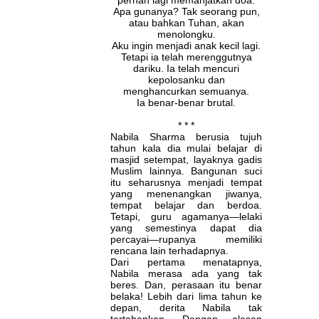
pernah lagi memanjatkan doa.
Apa gunanya? Tak seorang pun,
atau bahkan Tuhan, akan
menolongku.
Aku ingin menjadi anak kecil lagi.
Tetapi ia telah merenggutnya
dariku. Ia telah mencuri
kepolosanku dan
menghancurkan semuanya.
Ia benar-benar brutal.
* * *
Nabila Sharma berusia tujuh
tahun kala dia mulai belajar di
masjid setempat, layaknya gadis
Muslim lainnya. Bangunan suci
itu seharusnya menjadi tempat
yang menenangkan jiwanya,
tempat belajar dan berdoa.
Tetapi, guru agamanya—lelaki
yang semestinya dapat dia
percayai—rupanya memiliki
rencana lain terhadapnya.
Dari pertama menatapnya,
Nabila merasa ada yang tak
beres. Dan, perasaan itu benar
belaka! Lebih dari lima tahun ke
depan, derita Nabila tak