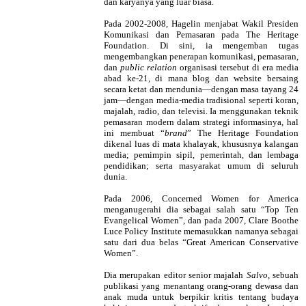
dan karyanya yang luar biasa.
Pada 2002-2008, Hagelin menjabat Wakil Presiden
Komunikasi dan Pemasaran pada The Heritage
Foundation. Di sini, ia mengemban tugas
mengembangkan penerapan komunikasi, pemasaran,
dan
public relation
organisasi tersebut di era media
abad ke-21, di mana blog dan website bersaing
secara ketat dan mendunia—dengan masa tayang 24
jam—dengan media-media tradisional seperti koran,
majalah, radio, dan televisi. Ia menggunakan teknik
pemasaran modern dalam strategi informasinya, hal
ini membuat “
brand
” The Heritage Foundation
dikenal luas di mata khalayak, khususnya kalangan
media; pemimpin sipil, pemerintah, dan lembaga
pendidikan; serta masyarakat umum di seluruh
dunia.
Pada 2006, Concerned Women for America
menganugerahi dia sebagai salah satu “Top Ten
Evangelical Women”, dan pada 2007, Clare Boothe
Luce Policy Institute memasukkan namanya sebagai
satu dari dua belas “Great American Conservative
Women”.
Dia merupakan editor senior majalah
Salvo
, sebuah
publikasi yang menantang orang-orang dewasa dan
anak muda untuk berpikir kritis tentang budaya