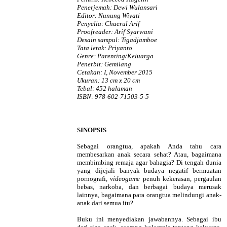
Penerjemah: Dewi Wulansari
Editor: Nunung Wiyati
Penyelia: Chaerul Arif
Proofreader: Arif Syarwani
Desain sampul: Tigadjamboe
Tata letak: Priyanto
Genre: Parenting/Keluarga
Penerbit: Gemilang
Cetakan: I, November 2015
Ukuran: 13 cm x 20 cm
Tebal: 452 halaman
ISBN: 978-602-71503-5-5
SINOPSIS
Sebagai orangtua, apakah Anda tahu cara
membesarkan anak secara sehat? Atau, bagaimana
membimbing remaja agar bahagia? Di tengah dunia
yang dijejali banyak budaya negatif bermuatan
pornografi,
videogame
penuh kekerasan, pergaulan
bebas, narkoba, dan berbagai budaya merusak
lainnya, bagaimana para orangtua melindungi anak-
anak dari semua itu?
Buku ini menyediakan jawabannya. Sebagai ibu