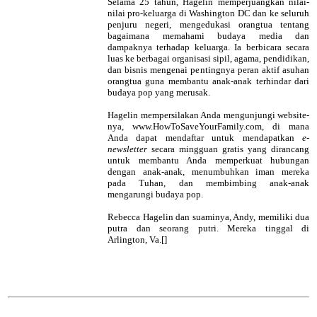
Selama 25 tahun, Hagelin memperjuangkan nilai-
nilai pro-keluarga di Washington DC dan ke seluruh
penjuru negeri, mengedukasi orangtua tentang
bagaimana memahami budaya media dan
dampaknya terhadap keluarga. Ia berbicara secara
luas ke berbagai organisasi sipil, agama, pendidikan,
dan bisnis mengenai pentingnya peran aktif asuhan
orangtua guna membantu anak-anak terhindar dari
budaya pop yang merusak.
Hagelin mempersilakan Anda mengunjungi website-
nya, www.HowToSaveYourFamily.com, di mana
Anda dapat mendaftar untuk mendapatkan
e-
newsletter
secara mingguan gratis yang dirancang
untuk membantu Anda memperkuat hubungan
dengan anak-anak, menumbuhkan iman mereka
pada Tuhan, dan membimbing anak-anak
mengarungi budaya pop.
Rebecca Hagelin dan suaminya, Andy, memiliki dua
putra dan seorang putri. Mereka tinggal di
Arlington, Va.[]