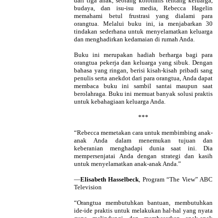
dari tiga anak, seorang kolomnis tentang keluarga,
budaya, dan isu-isu media, Rebecca Hagelin
memahami betul frustrasi yang dialami para
orangtua. Melalui buku ini, ia menjabarkan 30
tindakan sederhana untuk menyelamatkan keluarga
dan menghadirkan kedamaian di rumah Anda.
Buku ini merupakan hadiah berharga bagi para
orangtua pekerja dan keluarga yang sibuk. Dengan
bahasa yang ringan, berisi kisah-kisah pribadi sang
penulis serta anekdot dari para orangtua, Anda dapat
membaca buku ini sambil santai maupun saat
berolahraga. Buku ini memuat banyak solusi praktis
untuk kebahagiaan keluarga Anda.
***
“Rebecca memetakan cara untuk membimbing anak-
anak Anda dalam menemukan tujuan dan
keberanian menghadapi dunia saat ini. Dia
mempersenjatai Anda dengan strategi dan kasih
untuk menyelamatkan anak-anak Anda.”
—
Elisabeth Hasselbeck
, Program “The View” ABC
Television
“Orangtua membutuhkan bantuan, membutuhkan
ide-ide praktis untuk melakukan hal-hal yang nyata