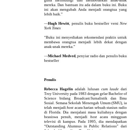
guna melindungi dan membesarkan anak-anak
mereka. Dan bantuan itu ada dalam buku ini. Buku
ini akan mengubah Anda menjadi orangtua yang
lebih baik.”
—
Hugh Hewitt
, penulis buku bestseller versi
New
York Times
“Buku ini menyediakan rekomendasi praktis untuk
membawa orangtua menjadi lebih dekat dengan
anak-anak mereka.”
—
Michael Medved
, penyiar radio dan penulis buku
bestseller
Penulis
Rebecca Hagelin
adalah lulusan
cum laude
dari
Troy University pada 1983 dengan gelar Bachelor of
Science bidang Broadcast/Jurnalistik dan Ilmu
Sosial. Semasa Sekolah Menengah Umum (SMU), ia
telah menjadi
host
acara harian sebuah stasiun radio
di Florida. Dia menjalani masa kuliahnya dengan
beasiswa penuh, menjadi
host
acara mingguan
televisi di kampus. Pada 1995, dia mendapatkan
“Outstanding Alumnus in Public Relations” dari