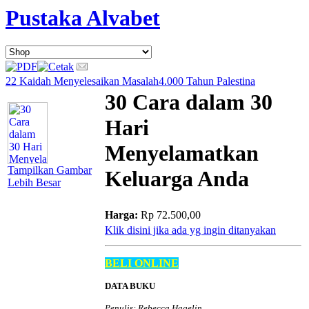
Pustaka Alvabet
22 Kaidah Menyelesaikan Masalah
4.000 Tahun Palestina
30 Cara dalam 30
Hari
Menyelamatkan
Tampilkan Gambar
Keluarga Anda
Lebih Besar
Harga:
Rp 72.500,00
Klik disini jika ada yg ingin ditanyakan
BELI ONLINE
DATA BUKU
Penulis: Rebecca Hagelin