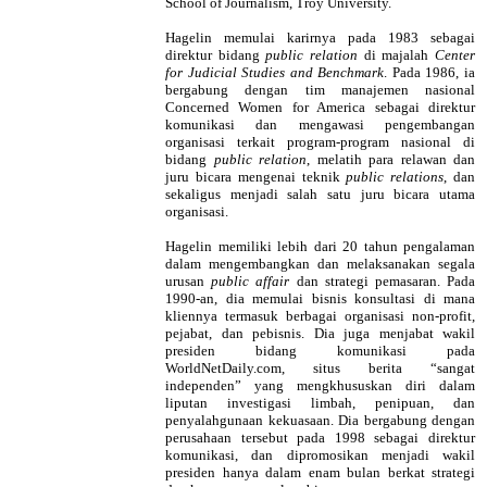
School of Journalism, Troy University.
Hagelin memulai karirnya pada 1983 sebagai
direktur bidang
public relation
di majalah
Center
for Judicial Studies and Benchmark
. Pada 1986, ia
bergabung dengan tim manajemen nasional
Concerned Women for America sebagai direktur
komunikasi dan mengawasi pengembangan
organisasi terkait program-program nasional di
bidang
public relation
, melatih para relawan dan
juru bicara mengenai teknik
public relations
, dan
sekaligus menjadi salah satu juru bicara utama
organisasi.
Hagelin memiliki lebih dari 20 tahun pengalaman
dalam mengembangkan dan melaksanakan segala
urusan
public affair
dan strategi pemasaran. Pada
1990-an, dia memulai bisnis konsultasi di mana
kliennya termasuk berbagai organisasi non-profit,
pejabat, dan pebisnis. Dia juga menjabat wakil
presiden bidang komunikasi pada
WorldNetDaily.com, situs berita “sangat
independen” yang mengkhususkan diri dalam
liputan investigasi limbah, penipuan, dan
penyalahgunaan kekuasaan. Dia bergabung dengan
perusahaan tersebut pada 1998 sebagai direktur
komunikasi, dan dipromosikan menjadi wakil
presiden hanya dalam enam bulan berkat strategi