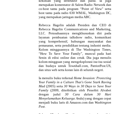
kekinian yang destruktif dan palsu. Ia juga
merupakan komentator di Salem Radio Network dan
co-host tamu pada program “Point of View” serta
host tamu pada radio 630 WMAL, Washington DC,
yang merupakan jaringan media ABC.
Rebecca Hagelin adalah Presiden dan CEO di
Rebecca Hagelin Communications and Marketing,
LLC. Perusahaannya mengkhususkan diri pada
layanan pembuatan talkshow radio, komunikasi
yang komprehensif, hubungan masyarakat dan
pemasaran, serta pendidikan tentang industri media.
Kolom mingguannya di The Washington Times,
“How To Save Your Family”, muncul pada hari
Senin di edisi online dan cetak. Dia juga menulis
kolom mingguan yang mengeksplorasi isu-isu sosial
dan budaya untuk Townhall.com, PatriotPost.US,
dan situs web serta koran lain di seluruh negeri.
Ia menulis buku terkenal
Home Invasion: Protecting
Your Family in a Culture That's Gone Stark Raving
Mad
(2005) serta
30 Ways in 30 Days to Save Your
Family
(2009, diterbitkan oleh Penerbit Alvabet
dengan judul
30 Cara dalam 30 Hari
Menyelamatkan Keluarga Anda
) yang dengan cepat
menjadi buku laris di Amazon.com dan
Washington
Post
.